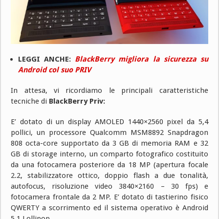
LEGGI ANCHE:
BlackBerry migliora la sicurezza su
Android col suo PRIV
In attesa, vi ricordiamo le principali caratteristiche
tecniche di
BlackBerry Priv:
E’ dotato di un display AMOLED 1440×2560 pixel da 5,4
pollici, un processore Qualcomm MSM8892 Snapdragon
808 octa-core supportato da 3 GB di memoria RAM e 32
GB di storage interno, un comparto fotografico costituito
da una fotocamera posteriore da 18 MP (apertura focale
2.2, stabilizzatore ottico, doppio flash a due tonalità,
autofocus, risoluzione video 3840×2160 – 30 fps) e
fotocamera frontale da 2 MP. E’ dotato di tastierino fisico
QWERTY a scorrimento ed il sistema operativo è Android
5.1 Lollipop.