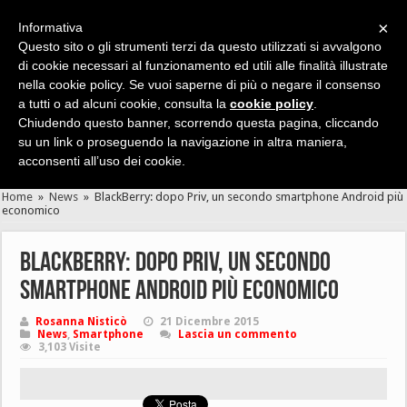
×
Informativa
Questo sito o gli strumenti terzi da questo utilizzati si avvalgono
di cookie necessari al funzionamento ed utili alle finalità illustrate
nella cookie policy. Se vuoi saperne di più o negare il consenso
Cerca velocemente news, recensioni, guide, app, giochi ...
a tutti o ad alcuni cookie, consulta la
cookie policy
.
Chiudendo questo banner, scorrendo questa pagina, cliccando
su un link o proseguendo la navigazione in altra maniera,
acconsenti all’uso dei cookie.
Home
»
News
»
BlackBerry: dopo Priv, un secondo smartphone Android più
economico
BlackBerry: dopo Priv, un secondo
smartphone Android più economico
Rosanna Nisticò
21 Dicembre 2015
News
,
Smartphone
Lascia un commento
3,103 Visite