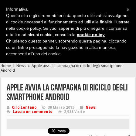
×
Informativa
Questo sito o gli strumenti terzi da questo utilizzati si avvalgono
di cookie necessari al funzionamento ed utili alle finalità illustrate
nella cookie policy. Se vuoi saperne di più o negare il consenso
Cerca velocemente news, recensioni, guide, app, giochi ...
a tutti o ad alcuni cookie, consulta la
cookie policy
.
Chiudendo questo banner, scorrendo questa pagina, cliccando
su un link o proseguendo la navigazione in altra maniera,
acconsenti all’uso dei cookie.
Home
»
News
»
Apple avvia la campagna di riciclo degli smartphone
Android
Apple avvia la campagna di riciclo degli
smartphone Android
Ciro Lentano
30 Marzo 2015
News
Lascia un commento
2,938 Visite