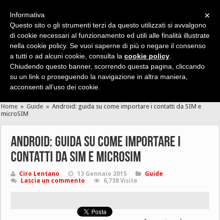
×
Informativa
Questo sito o gli strumenti terzi da questo utilizzati si avvalgono
di cookie necessari al funzionamento ed utili alle finalità illustrate
nella cookie policy. Se vuoi saperne di più o negare il consenso
Cerca velocemente news, recensioni, guide, app, giochi ...
a tutti o ad alcuni cookie, consulta la
cookie policy
.
Chiudendo questo banner, scorrendo questa pagina, cliccando
su un link o proseguendo la navigazione in altra maniera,
acconsenti all’uso dei cookie.
Home
»
Guide
»
Android: guida su come importare i contatti da SIM e
microSIM
Android: guida su come importare i
contatti da SIM e microSIM
Ciro Lentano
13 Gennaio 2015
Guide
Lascia un commento
6,738 Visite