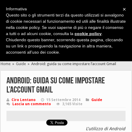
×
Informativa
Questo sito o gli strumenti terzi da questo utilizzati si avvalgono
di cookie necessari al funzionamento ed utili alle finalità illustrate
nella cookie policy. Se vuoi saperne di più o negare il consenso
Cerca velocemente news, recensioni, guide, app, giochi ...
a tutti o ad alcuni cookie, consulta la
cookie policy
.
Chiudendo questo banner, scorrendo questa pagina, cliccando
su un link o proseguendo la navigazione in altra maniera,
acconsenti all’uso dei cookie.
Home
»
Guide
»
Android: guida su come impostare l’account Gmail
Android: guida su come impostare
l’account Gmail
Ciro Lentano
15 Settembre 2014
Guide
Lascia un commento
3,165 Visite
L’utilizzo di Android