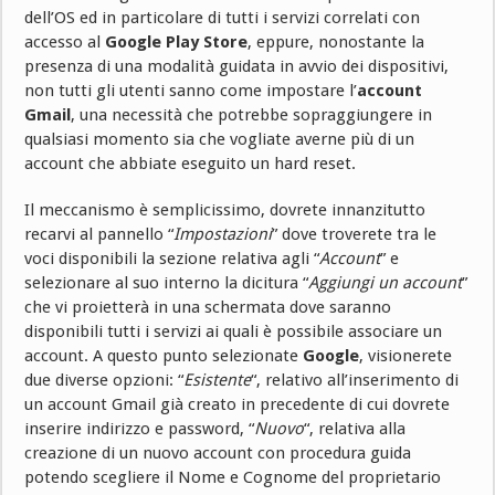
dell’OS ed in particolare di tutti i servizi correlati con
accesso al
Google Play Store
, eppure, nonostante la
presenza di una modalità guidata in avvio dei dispositivi,
non tutti gli utenti sanno come impostare l’
account
Gmail
, una necessità che potrebbe sopraggiungere in
qualsiasi momento sia che vogliate averne più di un
account che abbiate eseguito un hard reset.
Il meccanismo è semplicissimo, dovrete innanzitutto
recarvi al pannello “
Impostazioni
” dove troverete tra le
voci disponibili la sezione relativa agli “
Account
” e
selezionare al suo interno la dicitura “
Aggiungi un account
”
che vi proietterà in una schermata dove saranno
disponibili tutti i servizi ai quali è possibile associare un
account. A questo punto selezionate
Google
, visionerete
due diverse opzioni: “
Esistente
“, relativo all’inserimento di
un account Gmail già creato in precedente di cui dovrete
inserire indirizzo e password, “
Nuovo
“, relativa alla
creazione di un nuovo account con procedura guida
potendo scegliere il Nome e Cognome del proprietario