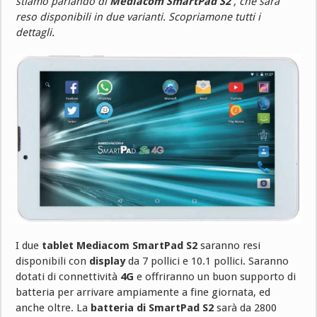
stiamo parlando di
Mediacom SmartPad S2
, che sarà
reso disponibili in due varianti. Scopriamone tutti i
dettagli.
I due
tablet Mediacom SmartPad S2
saranno resi
disponibili con
display
da 7 pollici e 10.1 pollici. Saranno
dotati di connettività
4G
e offriranno un buon supporto di
batteria per arrivare ampiamente a fine giornata, ed
anche oltre. La
batteria di SmartPad S2
sarà da 2800