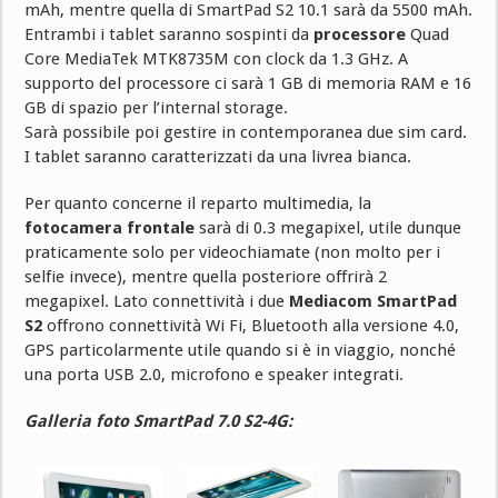
mAh, mentre quella di SmartPad S2 10.1 sarà da 5500 mAh.
Entrambi i tablet saranno sospinti da
processore
Quad
Core MediaTek MTK8735M con clock da 1.3 GHz. A
supporto del processore ci sarà 1 GB di memoria RAM e 16
GB di spazio per l’internal storage.
Sarà possibile poi gestire in contemporanea due sim card.
I tablet saranno caratterizzati da una livrea bianca.
Per quanto concerne il reparto multimedia, la
fotocamera frontale
sarà di 0.3 megapixel, utile dunque
praticamente solo per videochiamate (non molto per i
selfie invece), mentre quella posteriore offrirà 2
megapixel. Lato connettività i due
Mediacom SmartPad
S2
offrono connettività Wi Fi, Bluetooth alla versione 4.0,
GPS particolarmente utile quando si è in viaggio, nonché
una porta USB 2.0, microfono e speaker integrati.
Galleria foto SmartPad 7.0 S2-4G: