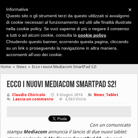
×
Informativa
Questo sito o gli strumenti terzi da questo utilizzati si avvalgono
di cookie necessari al funzionamento ed utili alle finalità illustrate
nella cookie policy. Se vuoi saperne di più o negare il consenso
Cerca velocemente news, recensioni, guide, app, giochi ...
a tutti o ad alcuni cookie, consulta la
cookie policy
.
Chiudendo questo banner, scorrendo questa pagina, cliccando
su un link o proseguendo la navigazione in altra maniera,
acconsenti all’uso dei cookie.
Home
»
News
»
Ecco i nuovi Mediacom SmartPad S2!
Ecco i nuovi Mediacom SmartPad S2!
Claudio Chiricolo
8 Giugno 2016
News
,
Tablet
Lascia un commento
4,563 Visite
Con un comunicato
stampa
Mediacom
annuncia il lancio di due nuovi tablet: