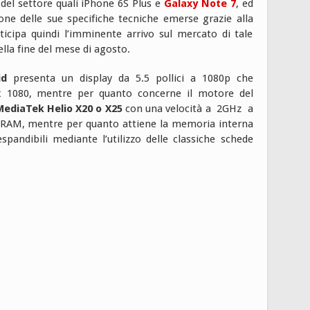
el settore quali iPhone 6S Plus e
Galaxy Note 7
, ed
ne delle sue specifiche tecniche emerse grazie alla
ticipa quindi l’imminente arrivo sul mercato di tale
lla fine del mese di agosto.
id
presenta un display da 5.5 pollici a 1080p che
x 1080, mentre per quanto concerne il motore del
MediaTek Helio X20 o X25
con una velocità a 2GHz
a
i RAM, mentre per quanto attiene la memoria interna
andibili mediante l’utilizzo delle classiche schede