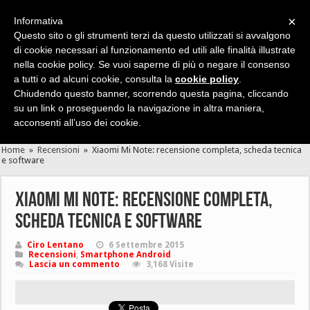
×
Informativa
Questo sito o gli strumenti terzi da questo utilizzati si avvalgono
di cookie necessari al funzionamento ed utili alle finalità illustrate
nella cookie policy. Se vuoi saperne di più o negare il consenso
Cerca velocemente news, recensioni, guide, app, giochi ...
a tutti o ad alcuni cookie, consulta la
cookie policy
.
Chiudendo questo banner, scorrendo questa pagina, cliccando
su un link o proseguendo la navigazione in altra maniera,
acconsenti all’uso dei cookie.
Home
»
Recensioni
»
Xiaomi Mi Note: recensione completa, scheda tecnica
e software
Xiaomi Mi Note: recensione completa,
scheda tecnica e software
Ciro Lentano
6 Settembre 2015
Recensioni
,
Smartphone Android
Lascia un commento
3,168 Visite