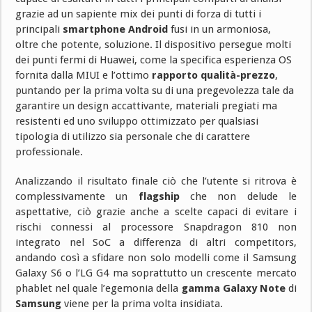
grazie ad un sapiente mix dei punti di forza di tutti i
principali
smartphone Android
fusi in un armoniosa,
oltre che potente, soluzione. Il dispositivo persegue molti
dei punti fermi di Huawei, come la specifica esperienza OS
fornita dalla MIUI e l’ottimo
rapporto qualità-prezzo
,
puntando per la prima volta su di una pregevolezza tale da
garantire un design accattivante, materiali pregiati ma
resistenti ed uno sviluppo ottimizzato per qualsiasi
tipologia di utilizzo sia personale che di carattere
professionale.
Analizzando il risultato finale ciò che l’utente si ritrova è
complessivamente un
flagship
che non delude le
aspettative, ciò grazie anche a scelte capaci di evitare i
rischi connessi al processore Snapdragon 810 non
integrato nel SoC a differenza di altri competitors,
andando così a sfidare non solo modelli come il Samsung
Galaxy S6 o l’LG G4 ma soprattutto un crescente mercato
phablet nel quale l’egemonia della
gamma Galaxy Note
di
Samsung
viene per la prima volta insidiata.