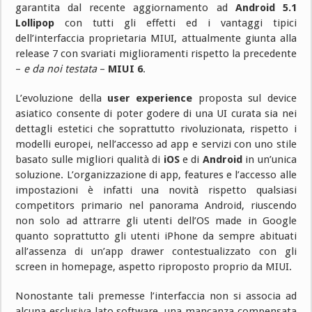
garantita dal recente aggiornamento ad
Android 5.1
Lollipop
con tutti gli effetti ed i vantaggi tipici
dell’interfaccia proprietaria MIUI, attualmente giunta alla
release 7 con svariati miglioramenti rispetto la precedente
–
e da noi testata
–
MIUI 6
.
L’evoluzione della
user experience
proposta sul device
asiatico consente di poter godere di una UI curata sia nei
dettagli estetici che soprattutto rivoluzionata, rispetto i
modelli europei, nell’accesso ad app e servizi con uno stile
basato sulle migliori qualità di
iOS
e di
Android
in un’unica
soluzione. L’organizzazione di app, features e l’accesso alle
impostazioni è infatti una novità rispetto qualsiasi
competitors primario nel panorama Android, riuscendo
non solo ad attrarre gli utenti dell’OS made in Google
quanto soprattutto gli utenti iPhone da sempre abituati
all’assenza di un’app drawer contestualizzato con gli
screen in homepage, aspetto riproposto proprio da MIUI.
Nonostante tali premesse l’interfaccia non si associa ad
alcuna esclusiva lato software, una mancanza compensata