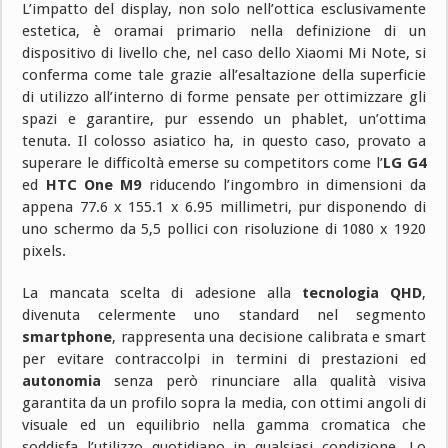
L’impatto del display, non solo nell’ottica esclusivamente
estetica, è oramai primario nella definizione di un
dispositivo di livello che, nel caso dello Xiaomi Mi Note, si
conferma come tale grazie all’esaltazione della superficie
di utilizzo all’interno di forme pensate per ottimizzare gli
spazi e garantire, pur essendo un phablet, un’ottima
tenuta. Il colosso asiatico ha, in questo caso, provato a
superare le difficoltà emerse su competitors come l’
LG G4
ed
HTC One M9
riducendo l’ingombro in dimensioni da
appena 77.6 x 155.1 x 6.95 millimetri, pur disponendo di
uno schermo da 5,5 pollici con risoluzione di 1080 x 1920
pixels.
La mancata scelta di adesione alla
tecnologia QHD
,
divenuta celermente uno standard nel segmento
smartphone
, rappresenta una decisione calibrata e smart
per evitare contraccolpi in termini di prestazioni ed
autonomia
senza però rinunciare alla qualità visiva
garantita da un profilo sopra la media, con ottimi angoli di
visuale ed un equilibrio nella gamma cromatica che
soddisfa l’utilizzo quotidiano in qualsiasi condizione. Lo