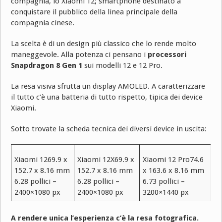
compagnia, lo Xiaomi 12; smartphone destinato a
conquistare il pubblico della linea principale della
compagnia cinese.
La scelta è di un design più classico che lo rende molto
maneggevole. Alla potenza ci pensano i
processori
Snapdragon 8 Gen 1
sui modelli 12 e 12 Pro.
La resa visiva sfrutta un display AMOLED. A caratterizzare
il tutto c’è una batteria di tutto rispetto, tipica dei device
Xiaomi.
Sotto trovate la scheda tecnica dei diversi device in uscita:
Xiaomi 1269.9 x
Xiaomi 12X69.9 x
Xiaomi 12 Pro74.6
152.7 x 8.16 mm
152.7 x 8.16 mm
x 163.6 x 8.16 mm
6.28 pollici –
6.28 pollici –
6.73 pollici –
2400×1080 px
2400×1080 px
3200×1440 px
A rendere unica l’esperienza c’è la resa fotografica.