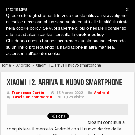
×
Informativa
Questo sito o gli strumenti terzi da questo utilizzati si avvalgono
di cookie necessari al funzionamento ed utili alle finalità illustrate
nella cookie policy. Se vuoi saperne di più o negare il consenso
Cerca velocemente news, recensioni, guide, app, giochi ...
a tutti o ad alcuni cookie, consulta la
cookie policy
.
Chiudendo questo banner, scorrendo questa pagina, cliccando
su un link o proseguendo la navigazione in altra maniera,
acconsenti all’uso dei cookie.
Home
»
Android
»
Xiaomi 12, arriva il nuovo smartphone
Xiaomi 12, arriva il nuovo smartphone
Francesco Cartini
15 Marzo 2022
Android
Lascia un commento
1,129 Visite
Xioami continua a
conquistare il mercato Android con il nuovo device della