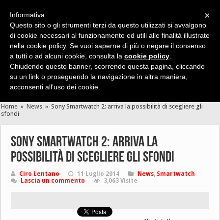
×
Informativa
Questo sito o gli strumenti terzi da questo utilizzati si avvalgono
di cookie necessari al funzionamento ed utili alle finalità illustrate
nella cookie policy. Se vuoi saperne di più o negare il consenso
Cerca velocemente news, recensioni, guide, app, giochi ...
a tutti o ad alcuni cookie, consulta la
cookie policy
.
Chiudendo questo banner, scorrendo questa pagina, cliccando
su un link o proseguendo la navigazione in altra maniera,
acconsenti all’uso dei cookie.
Home
»
News
»
Sony Smartwatch 2: arriva la possibilità di scegliere gli
sfondi
Sony Smartwatch 2: arriva la
possibilità di scegliere gli sfondi
Ciro Lentano
11 Luglio 2014
News
,
Smartwatch
Lascia un commento
3,063 Visite