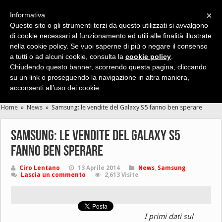
×
Informativa
Questo sito o gli strumenti terzi da questo utilizzati si avvalgono
di cookie necessari al funzionamento ed utili alle finalità illustrate
nella cookie policy. Se vuoi saperne di più o negare il consenso
Cerca velocemente news, recensioni, guide, app, giochi ...
a tutti o ad alcuni cookie, consulta la
cookie policy
.
Chiudendo questo banner, scorrendo questa pagina, cliccando
su un link o proseguendo la navigazione in altra maniera,
acconsenti all’uso dei cookie.
Home
»
News
»
Samsung: le vendite del Galaxy S5 fanno ben sperare
Samsung: le vendite del Galaxy S5
fanno ben sperare
Ciro Lentano
13 Aprile 2014
News
,
Samsung
Lascia un commento
2,613 Visite
I primi dati sul