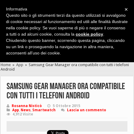
×
Informativa
Questo sito o gli strumenti terzi da questo utilizzati si avvalgono
di cookie necessari al funzionamento ed utili alle finalità illustrate
nella cookie policy. Se vuoi saperne di più o negare il consenso
Cerca velocemente news, recensioni, guide, app, giochi ...
a tutti o ad alcuni cookie, consulta la
cookie policy
.
Chiudendo questo banner, scorrendo questa pagina, cliccando
su un link o proseguendo la navigazione in altra maniera,
acconsenti all’uso dei cookie.
Home
»
App
»
Samsung Gear Manager ora compatibile con tutti i telefoni
Android
Samsung Gear Manager ora compatibile
con tutti i telefoni Android
Rosanna Nisticò
5 Ottobre 2015
App
,
News
,
Smartwatch
Lascia un commento
4,912 Visite