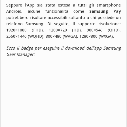
Seppure l’App sia stata estesa a tutti gli smartphone
Android, alcune funzionalità come
Samsung Pay
potrebbero risultare accessibili soltanto a chi possiede un
telefono Samsung. Di seguito, il supporto risoluzione:
1920×1080 (FHD), 1280×720 (HD), 960×540 (QHD),
2560×1440 (WQHD), 800×480 (WVGA), 1280×800 (WXGA).
Ecco il badge per eseguire il download dell’app Samsung
Gear Manager: