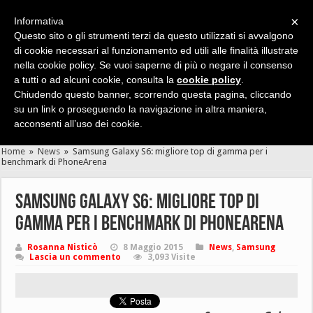
×
Informativa
Questo sito o gli strumenti terzi da questo utilizzati si avvalgono
di cookie necessari al funzionamento ed utili alle finalità illustrate
nella cookie policy. Se vuoi saperne di più o negare il consenso
Cerca velocemente news, recensioni, guide, app, giochi ...
a tutti o ad alcuni cookie, consulta la
cookie policy
.
Chiudendo questo banner, scorrendo questa pagina, cliccando
su un link o proseguendo la navigazione in altra maniera,
acconsenti all’uso dei cookie.
Home
»
News
»
Samsung Galaxy S6: migliore top di gamma per i
benchmark di PhoneArena
Samsung Galaxy S6: migliore top di
gamma per i benchmark di PhoneArena
Rosanna Nisticò
8 Maggio 2015
News
,
Samsung
Lascia un commento
3,093 Visite