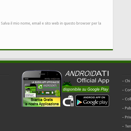
Salva il mio nome, email e sito web in questo browser per la
– Chi
– Con
– Col
– Pub
– Pri
– Ter