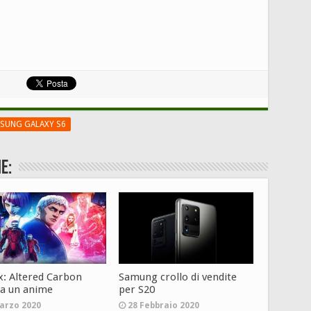
SUNG GALAXY S6
e:
ix: Altered Carbon
Samung crollo di vendite
ta un anime
per S20
arzo 2020
28 Febbraio 2020