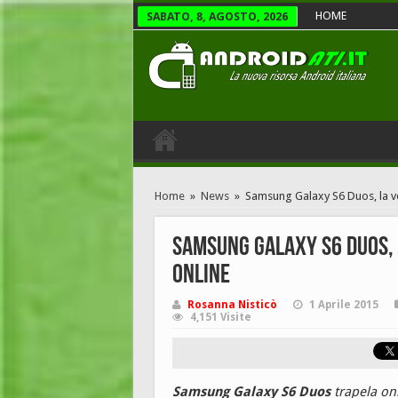
HOME
SABATO, 8, AGOSTO, 2026
Home
»
News
»
Samsung Galaxy S6 Duos, la ve
Samsung Galaxy S6 Duos, 
online
Rosanna Nisticò
1 Aprile 2015
4,151 Visite
Samsung Galaxy S6 Duos
trapela onl