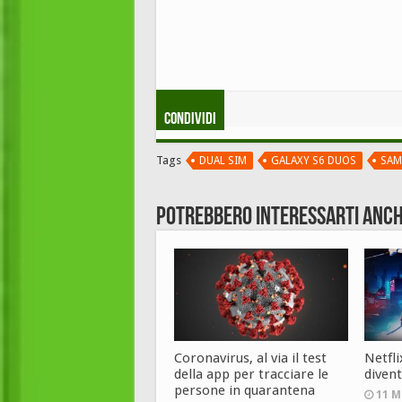
Condividi
Tags
DUAL SIM
GALAXY S6 DUOS
SAM
Potrebbero interessarti anch
Coronavirus, al via il test
Netfl
della app per tracciare le
diven
persone in quarantena
11 M