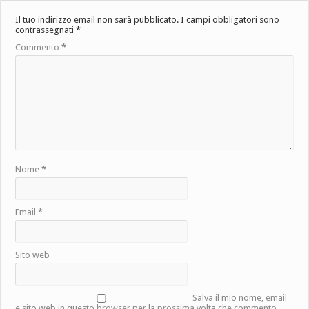
Il tuo indirizzo email non sarà pubblicato.
I campi obbligatori sono
contrassegnati
*
Commento
*
Nome
*
Email
*
Sito web
Salva il mio nome, email
e sito web in questo browser per la prossima volta che commento.