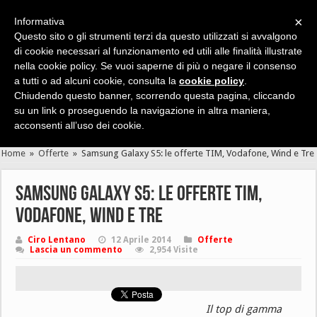
×
Informativa
Questo sito o gli strumenti terzi da questo utilizzati si avvalgono
di cookie necessari al funzionamento ed utili alle finalità illustrate
nella cookie policy. Se vuoi saperne di più o negare il consenso
Cerca velocemente news, recensioni, guide, app, giochi ...
a tutti o ad alcuni cookie, consulta la
cookie policy
.
Chiudendo questo banner, scorrendo questa pagina, cliccando
su un link o proseguendo la navigazione in altra maniera,
acconsenti all’uso dei cookie.
Home
»
Offerte
»
Samsung Galaxy S5: le offerte TIM, Vodafone, Wind e Tre
Samsung Galaxy S5: le offerte TIM,
Vodafone, Wind e Tre
Ciro Lentano
12 Aprile 2014
Offerte
Lascia un commento
2,954 Visite
Il top di gamma