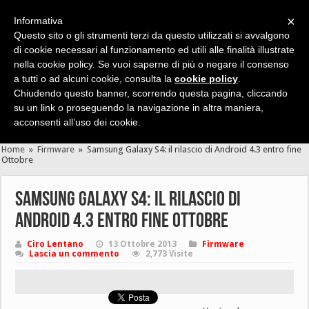
×
Informativa
Questo sito o gli strumenti terzi da questo utilizzati si avvalgono
di cookie necessari al funzionamento ed utili alle finalità illustrate
nella cookie policy. Se vuoi saperne di più o negare il consenso
Cerca velocemente news, recensioni, guide, app, giochi ...
a tutti o ad alcuni cookie, consulta la
cookie policy
.
Chiudendo questo banner, scorrendo questa pagina, cliccando
su un link o proseguendo la navigazione in altra maniera,
acconsenti all’uso dei cookie.
Home
»
Firmware
»
Samsung Galaxy S4: il rilascio di Android 4.3 entro fine
Ottobre
Samsung Galaxy S4: il rilascio di
Android 4.3 entro fine Ottobre
Ciro Lentano
13 Ottobre 2013
Firmware
Lascia un commento
2,773 Visite