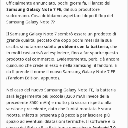
ufficialmente annunciato, pochi giorni fa, il lancio del
Samsung Galaxy Note 7 FE
, dal suo produttore
sudcoreano. Cosa dobbiamo aspettarci dopo il flop del
Samsung Galaxy Note 7?
Il Samsung Galaxy Note 7 sembrò essere un prodotto di
grande qualità, peccato che dopo pochi mesi dalla sua
uscita, si notarono subito
problemi con la batteria
, che
in molti casi arrivò ad esplodere, fino a far sparire questo
prodotto dal commercio. Evidentemente, però, c’è ancora
qualcuno che crede in esso e nella Samsung: il fandom. E
da lì prende il nome il nuovo Samsung Galaxy Note 7 FE
(Fandom Edition, appunto).
Nel caso del nuovo Samsung Galaxy Note FE, la batteria
sarà leggermente più piccola (3200 mAh invece della
precedente 3500 mAh) e molto più sicura rispetto alla
versione precedente, dato che l’unità montata è stata
ridotta, infatti si presenta più piccola per lasciare più
spazio ad eventuali dilatazioni termiche. Il software è lo
stesso dei Galaxy 8, e il sistema operativo è
Android 7.0