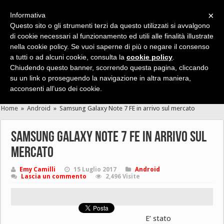
×
Informativa
Questo sito o gli strumenti terzi da questo utilizzati si avvalgono
di cookie necessari al funzionamento ed utili alle finalità illustrate
nella cookie policy. Se vuoi saperne di più o negare il consenso
Cerca velocemente news, recensioni, guide, app, giochi ...
a tutti o ad alcuni cookie, consulta la
cookie policy
.
Chiudendo questo banner, scorrendo questa pagina, cliccando
su un link o proseguendo la navigazione in altra maniera,
acconsenti all’uso dei cookie.
Home
»
Android
»
Samsung Galaxy Note 7 FE in arrivo sul mercato
Samsung Galaxy Note 7 FE in arrivo sul
mercato
Emy Camilli
15 Luglio 2017
Android
Lascia un commento
2,496 Visite
E’ stato