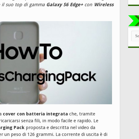
re il suo top di gamma
Galaxy S6 Edge+
con
Wireless
TUT
LE
CAT
na
cover con batteria integrata
che, tramite
icaricarsi senza fili, in modo facile e rapido. Le
arging Pack
proposta e descritta nel video da
r un peso di 126 grammi. La corrente di uscita è di