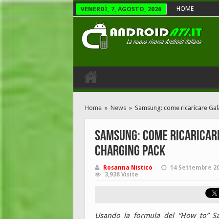
HOME
VENERDÌ, 7, AGOSTO, 2026
Home
»
News
»
Samsung: come ricaricare Gal
Samsung: come ricaricar
Charging Pack
Rosanna Nisticò
14 Settembre 2
3,938 Visite
Usando la formula del “How to” S