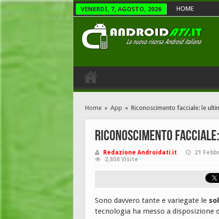
HOME
VENERDÌ, 7, AGOSTO, 2026
Home
»
App
»
Riconoscimento facciale: le ult
Riconoscimento facciale:
Redazione Androidati.it
21 Febb
2,808 Visite
Sono davvero tante e variegate le
so
tecnologia ha messo a disposizione de