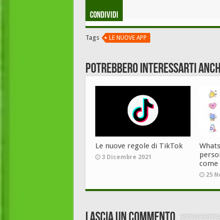
Condividi
Tags
LE NUOVE APP
Potrebbero interessarti anch
Le nuove regole di TikTok
Whatsa
person
3 Dicembre 2021
come
25 N
Lascia un commento