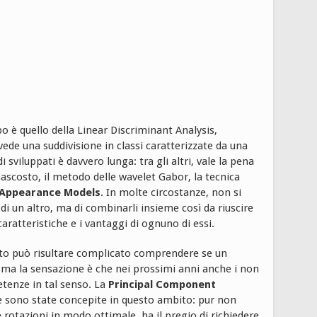
o è quello della Linear Discriminant Analysis,
vede una suddivisione in classi caratterizzate da una
sviluppati è davvero lunga: tra gli altri, vale la pena
ascosto, il metodo delle wavelet Gabor, la tecnica
 Appearance Models
. In molte circostanze, non si
di un altro, ma di combinarli insieme così da riuscire
caratteristiche e i vantaggi di ognuno di essi.
to può risultare complicato comprendere se un
o, ma la sensazione è che nei prossimi anni anche i non
etenze in tal senso. La
Principal Component
che sono state concepite in questo ambito: pur non
e rotazioni in modo ottimale, ha il pregio di richiedere