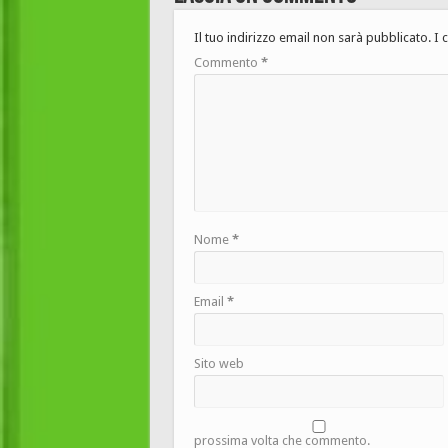
Il tuo indirizzo email non sarà pubblicato.
I 
Commento
*
Nome
*
Email
*
Sito web
prossima volta che commento.