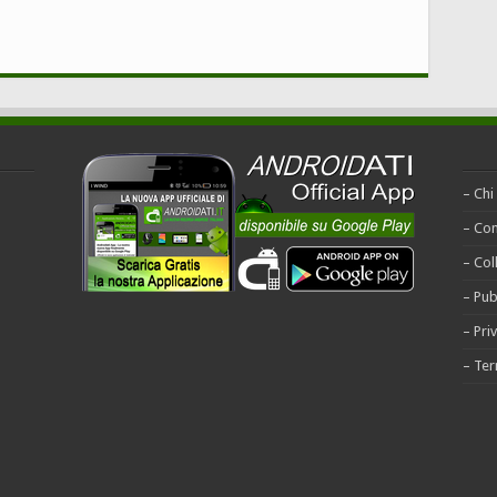
– Chi
– Con
– Col
– Pub
– Pri
– Ter