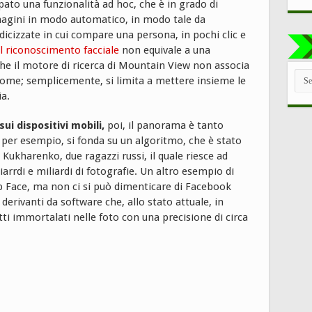
ato una funzionalità ad hoc, che è in grado di
mmagini in modo automatico, in modo tale da
dicizzate in cui compare una persona, in pochi clic e
il riconoscimento facciale
non equivale a una
he il motore di ricerca di Mountain View non associa
TUT
me; semplicemente, si limita a mettere insieme le
LE
CAT
ia.
sui dispositivi mobili,
poi, il panorama è tanto
per esempio, si fonda su un algoritmo, che è stato
ukharenko, due ragazzi russi, il quale riesce ad
arrdi e miliardi di fotografie. Un altro esempio di
p Face, ma non ci si può dimenticare di Facebook
ivanti da software che, allo stato attuale, in
tti immortalati nelle foto con una precisione di circa