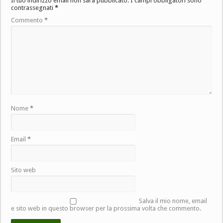
Il tuo indirizzo email non sarà pubblicato.
I campi obbligatori sono
contrassegnati
*
Commento
*
Nome
*
Email
*
Sito web
Salva il mio nome, email
e sito web in questo browser per la prossima volta che commento.