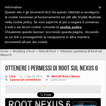
×
Informativa
Questo sito o gli strumenti terzi da questo utilizzati si avvalgono
di cookie necessari al funzionamento ed utili alle finalità illustrate
nella cookie policy. Se vuoi saperne di più o negare il consenso
Cerca velocemente news, recensioni, guide, app, giochi ...
a tutti o ad alcuni cookie, consulta la
cookie policy
.
Chiudendo questo banner, scorrendo questa pagina, cliccando
su un link o proseguendo la navigazione in altra maniera,
acconsenti all’uso dei cookie.
Home
»
Modding e Root
»
Metodi Root
»
Ottenere i permessi di Root sul
Nexus 6
Ottenere i permessi di Root sul Nexus 6
Lino
1 Aprile 2015
Metodi Root
,
Nexus
Lascia un commento
3,250 Visite