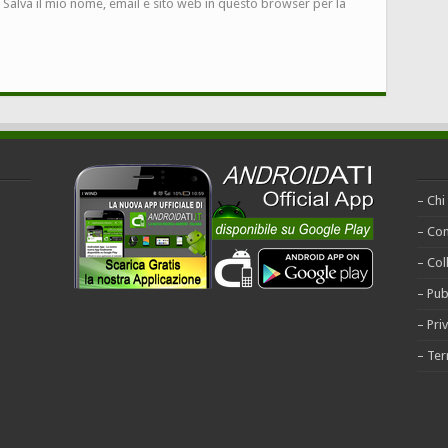
Salva il mio nome, email e sito web in questo browser per la
– Chi
– Con
– Col
– Pub
– Pri
– Ter