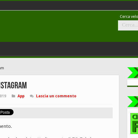
Cerca velo
ram
Instagram
019
App
Lascia un commento
mento.