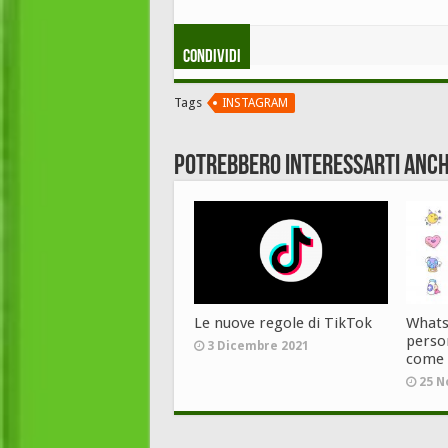
Condividi
Tags
INSTAGRAM
Potrebbero interessarti anch
Le nuove regole di TikTok
Whatsa
person
3 Dicembre 2021
come
25 N