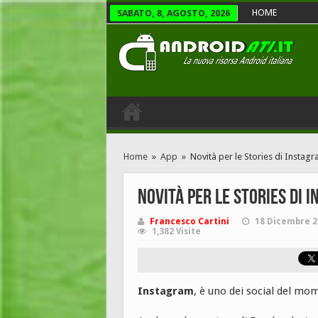
HOME
SABATO, 8, AGOSTO, 2026
Home
»
App
»
Novità per le Stories di Instag
Novità per le Stories di 
Francesco Cartini
18 Dicembre 2
1,382 Visite
Instagram
, è uno dei social del mo