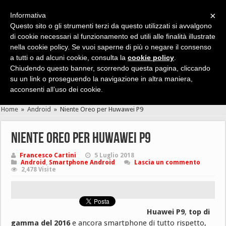
×
Informativa
Questo sito o gli strumenti terzi da questo utilizzati si avvalgono
di cookie necessari al funzionamento ed utili alle finalità illustrate
nella cookie policy. Se vuoi saperne di più o negare il consenso
Cerca velocemente news, recensioni, guide, app, giochi ...
a tutti o ad alcuni cookie, consulta la
cookie policy
.
Chiudendo questo banner, scorrendo questa pagina, cliccando
su un link o proseguendo la navigazione in altra maniera,
acconsenti all’uso dei cookie.
Home
»
Android
»
Niente Oreo per Huwawei P9
Niente Oreo per Huwawei P9
Francesco Cartini
5 Luglio 2018
Android
,
Smartphone Android
Lascia un commento
2,478 Visite
Huawei P9
,
top di
gamma del 2016
e ancora smartphone di tutto rispetto,