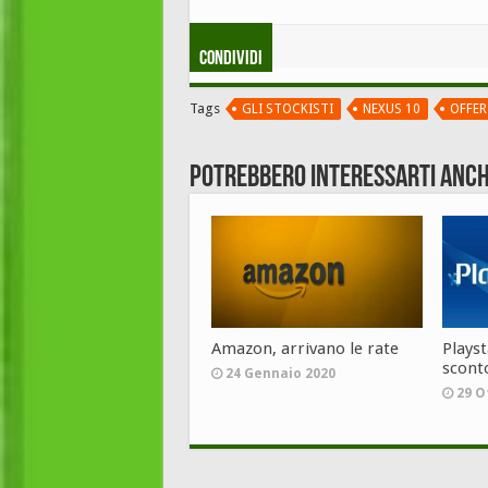
Condividi
Tags
GLI STOCKISTI
NEXUS 10
OFFER
Potrebbero interessarti anch
Amazon, arrivano le rate
Playst
scont
24 Gennaio 2020
29 O