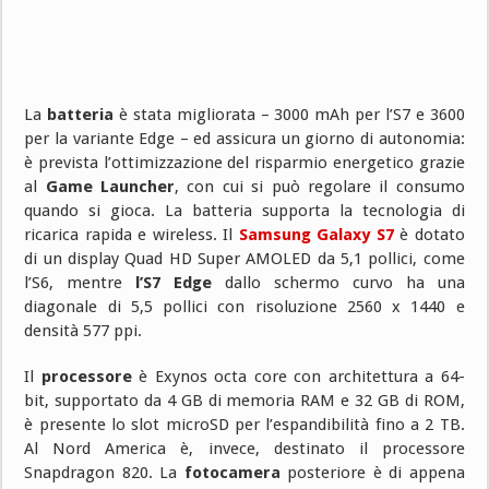
La
batteria
è stata migliorata – 3000 mAh per l’S7 e 3600
per la variante Edge – ed assicura un giorno di autonomia:
è prevista l’ottimizzazione del risparmio energetico grazie
al
Game Launcher
, con cui si può regolare il consumo
quando si gioca. La batteria supporta la tecnologia di
ricarica rapida e wireless. Il
Samsung Galaxy S7
è dotato
di un display Quad HD Super AMOLED da 5,1 pollici, come
l’S6, mentre
l’S7 Edge
dallo schermo curvo ha una
diagonale di 5,5 pollici con risoluzione 2560 x 1440 e
densità 577 ppi.
Il
processore
è Exynos octa core con architettura a 64-
bit, supportato da 4 GB di memoria RAM e 32 GB di ROM,
è presente lo slot microSD per l’espandibilità fino a 2 TB.
Al Nord America è, invece, destinato il processore
Snapdragon 820. La
fotocamera
posteriore è di appena