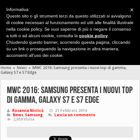
×
Informativa
Questo sito o gli strumenti terzi da questo utilizzati si avvalgono
di cookie necessari al funzionamento ed utili alle finalità illustrate
nella cookie policy. Se vuoi saperne di più o negare il consenso
Cerca velocemente news, recensioni, guide, app, giochi ...
a tutti o ad alcuni cookie, consulta la
cookie policy
.
Chiudendo questo banner, scorrendo questa pagina, cliccando
su un link o proseguendo la navigazione in altra maniera,
acconsenti all’uso dei cookie.
Home
»
News
»
MWC 2016: Samsung presenta i nuovi top di gamma,
Galaxy S7 e S7 Edge
MWC 2016: Samsung presenta i nuovi top
di gamma, Galaxy S7 e S7 Edge
Rosanna Nisticò
21 Febbraio 2016
News
,
Samsung
Lascia un commento
2,959 Visite