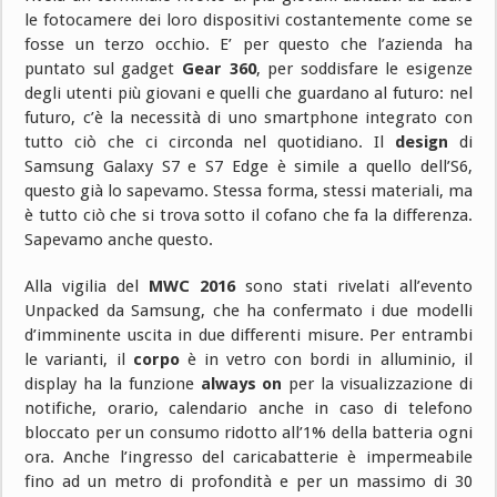
le fotocamere dei loro dispositivi costantemente come se
fosse un terzo occhio. E’ per questo che l’azienda ha
puntato sul gadget
Gear 360
, per soddisfare le esigenze
degli utenti più giovani e quelli che guardano al futuro: nel
futuro, c’è la necessità di uno smartphone integrato con
tutto ciò che ci circonda nel quotidiano. Il
design
di
Samsung Galaxy S7 e S7 Edge è simile a quello dell’S6,
questo già lo sapevamo. Stessa forma, stessi materiali, ma
è tutto ciò che si trova sotto il cofano che fa la differenza.
Sapevamo anche questo.
Alla vigilia del
MWC 2016
sono stati rivelati all’evento
Unpacked da Samsung, che ha confermato i due modelli
d’imminente uscita in due differenti misure. Per entrambi
le varianti, il
corpo
è in vetro con bordi in alluminio, il
display ha la funzione
always on
per la visualizzazione di
notifiche, orario, calendario anche in caso di telefono
bloccato per un consumo ridotto all’1% della batteria ogni
ora. Anche l’ingresso del caricabatterie è impermeabile
fino ad un metro di profondità e per un massimo di 30