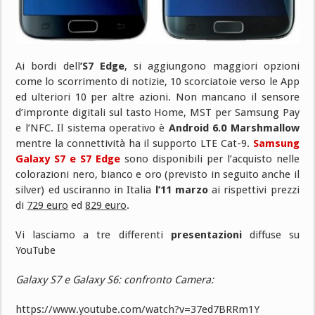
Ai bordi dell
’S7 Edge
, si aggiungono maggiori opzioni
come lo scorrimento di notizie, 10 scorciatoie verso le App
ed ulteriori 10 per altre azioni. Non mancano il sensore
d’impronte digitali sul tasto Home, MST per Samsung Pay
e l’NFC. Il sistema operativo è
Android 6.0 Marshmallow
mentre la connettività ha il supporto LTE Cat-9.
Samsung
Galaxy S7 e S7 Edge
sono disponibili per l’acquisto nelle
colorazioni nero, bianco e oro (previsto in seguito anche il
silver) ed usciranno in Italia
l’11 marzo
ai rispettivi prezzi
di
729 euro
ed
829 euro
.
Vi lasciamo a tre differenti
presentazioni
diffuse su
YouTube
Galaxy S7 e Galaxy S6: confronto Camera:
https://www.youtube.com/watch?v=37ed7BRRm1Y