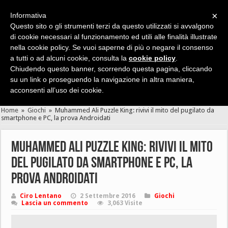
×
Informativa
Questo sito o gli strumenti terzi da questo utilizzati si avvalgono
di cookie necessari al funzionamento ed utili alle finalità illustrate
nella cookie policy. Se vuoi saperne di più o negare il consenso
Cerca velocemente news, recensioni, guide, app, giochi ...
a tutti o ad alcuni cookie, consulta la
cookie policy
.
Chiudendo questo banner, scorrendo questa pagina, cliccando
su un link o proseguendo la navigazione in altra maniera,
acconsenti all’uso dei cookie.
Home
»
Giochi
»
Muhammed Ali Puzzle King: rivivi il mito del pugilato da
smartphone e PC, la prova Androidati
Muhammed Ali Puzzle King: rivivi il mito
del pugilato da smartphone e PC, la
prova Androidati
Ciro Lentano
2 Settembre 2016
Giochi
Lascia un commento
3,063 Visite