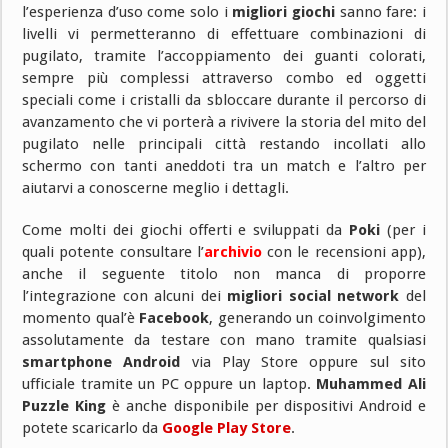
l’esperienza d’uso come solo i
migliori giochi
sanno fare: i
livelli vi permetteranno di effettuare combinazioni di
pugilato, tramite l’accoppiamento dei guanti colorati,
sempre più complessi attraverso combo ed oggetti
speciali come i cristalli da sbloccare durante il percorso di
avanzamento che vi porterà a rivivere la storia del mito del
pugilato nelle principali città restando incollati allo
schermo con tanti aneddoti tra un match e l’altro per
aiutarvi a conoscerne meglio i dettagli.
Come molti dei giochi offerti e sviluppati da
Poki
(per i
quali potente consultare l’
archivio
con le recensioni app),
anche il seguente titolo non manca di proporre
l’integrazione con alcuni dei
migliori social network
del
momento qual’è
Facebook
, generando un coinvolgimento
assolutamente da testare con mano tramite qualsiasi
smartphone Android
via Play Store oppure sul sito
ufficiale tramite un PC oppure un laptop.
Muhammed Ali
Puzzle King
è anche disponibile per dispositivi Android e
potete scaricarlo da
Google Play Store
.