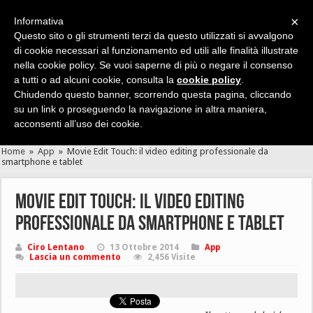
×
Informativa
Questo sito o gli strumenti terzi da questo utilizzati si avvalgono
di cookie necessari al funzionamento ed utili alle finalità illustrate
nella cookie policy. Se vuoi saperne di più o negare il consenso
Cerca velocemente news, recensioni, guide, app, giochi ...
a tutti o ad alcuni cookie, consulta la
cookie policy
.
Chiudendo questo banner, scorrendo questa pagina, cliccando
su un link o proseguendo la navigazione in altra maniera,
acconsenti all’uso dei cookie.
Home
»
App
»
Movie Edit Touch: il video editing professionale da
smartphone e tablet
Movie Edit Touch: il video editing
professionale da smartphone e tablet
Ciro Lentano
13 Ottobre 2014
App
Lascia un commento
2,456 Visite