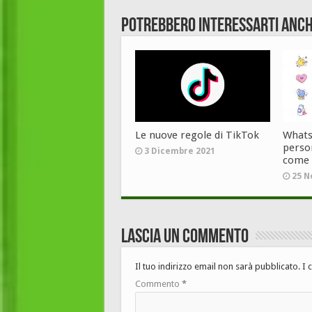
Potrebbero interessarti anch
Le nuove regole di TikTok
Whatsa
person
3 Dicembre 2021
come
25 N
Lascia un commento
Il tuo indirizzo email non sarà pubblicato.
I 
Commento
*