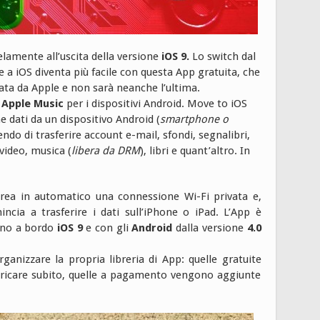
elamente all’uscita della versione
iOS 9.
Lo switch dal
 a iOS diventa più facile con questa App gratuita, che
ata da Apple e non sarà neanche l’ultima.
i
Apple Music
per i dispositivi Android. Move to iOS
ne dati da un dispositivo Android (
smartphone o
do di trasferire account e-mail, sfondi, segnalibri,
video, musica (
libera da DRM
), libri e quant’altro. In
crea in automatico una connessione Wi-Fi privata e,
ncia a trasferire i dati sull’iPhone o iPad. L’App è
anno a bordo
iOS 9
e con gli
Android
dalla versione
4.0
anizzare la propria libreria di App: quelle gratuite
aricare subito, quelle a pagamento vengono aggiunte