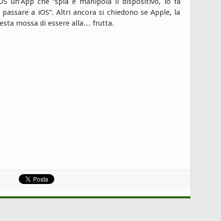
OS un’App che “spia e manipola il dispositivo, lo fa
assare a iOS”. Altri ancora si chiedono se Apple, la
sta mossa di essere alla… frutta.