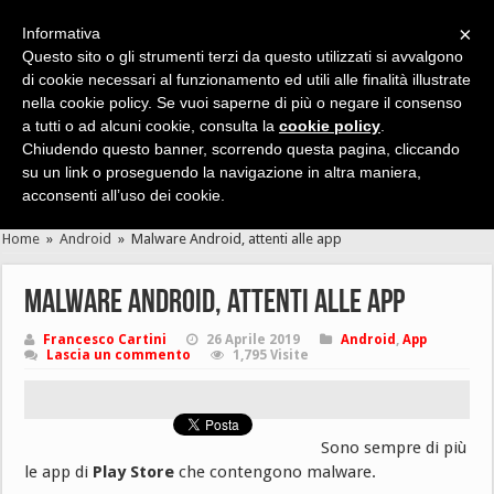
×
Informativa
Questo sito o gli strumenti terzi da questo utilizzati si avvalgono
di cookie necessari al funzionamento ed utili alle finalità illustrate
nella cookie policy. Se vuoi saperne di più o negare il consenso
Cerca velocemente news, recensioni, guide, app, giochi ...
a tutti o ad alcuni cookie, consulta la
cookie policy
.
Chiudendo questo banner, scorrendo questa pagina, cliccando
su un link o proseguendo la navigazione in altra maniera,
acconsenti all’uso dei cookie.
Home
»
Android
»
Malware Android, attenti alle app
Malware Android, attenti alle app
Francesco Cartini
26 Aprile 2019
Android
,
App
Lascia un commento
1,795 Visite
Sono sempre di più
le app di
Play Store
che contengono malware.