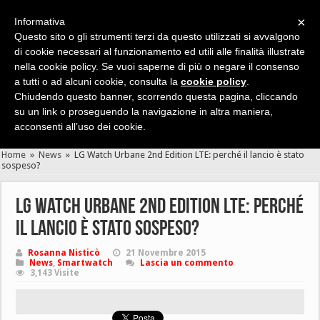
×
Informativa
Questo sito o gli strumenti terzi da questo utilizzati si avvalgono
di cookie necessari al funzionamento ed utili alle finalità illustrate
nella cookie policy. Se vuoi saperne di più o negare il consenso
Cerca velocemente news, recensioni, guide, app, giochi ...
a tutti o ad alcuni cookie, consulta la
cookie policy
.
Chiudendo questo banner, scorrendo questa pagina, cliccando
su un link o proseguendo la navigazione in altra maniera,
acconsenti all’uso dei cookie.
Home
»
News
»
LG Watch Urbane 2nd Edition LTE: perché il lancio è stato
sospeso?
LG Watch Urbane 2nd Edition LTE: perché
il lancio è stato sospeso?
Rosanna Nisticò
21 Novembre 2015
News
,
Smartwatch
Lascia un commento
3,143 Visite