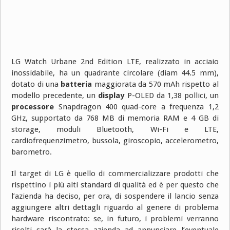
LG Watch Urbane 2nd Edition LTE, realizzato in acciaio
inossidabile, ha un quadrante circolare (diam 44.5 mm),
dotato di una
batteria
maggiorata da 570 mAh rispetto al
modello precedente, un
display
P-OLED da 1,38 pollici, un
processore
Snapdragon 400 quad-core a frequenza 1,2
GHz, supportato da 768 MB di memoria RAM e 4 GB di
storage, moduli Bluetooth, Wi-Fi e LTE,
cardiofrequenzimetro, bussola, giroscopio, accelerometro,
barometro.
Il target di LG è quello di commercializzare prodotti che
rispettino i più alti standard di qualità ed è per questo che
l’azienda ha deciso, per ora, di sospendere il lancio senza
aggiungere altri dettagli riguardo al genere di problema
hardware riscontrato: se, in futuro, i problemi verranno
risolti sarà la stessa azienda ad annunciare l’eventuale