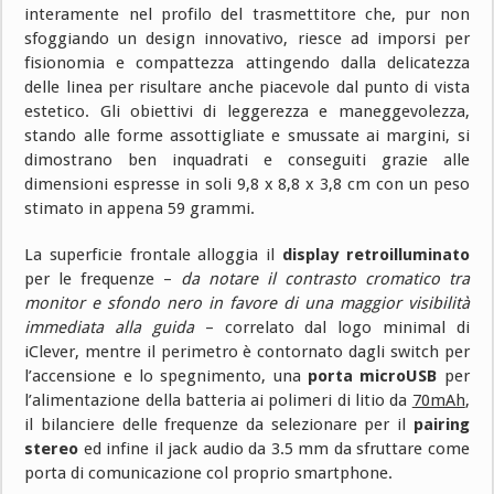
interamente nel profilo del trasmettitore che, pur non
sfoggiando un design innovativo, riesce ad imporsi per
fisionomia e compattezza attingendo dalla delicatezza
delle linea per risultare anche piacevole dal punto di vista
estetico. Gli obiettivi di leggerezza e maneggevolezza,
stando alle forme assottigliate e smussate ai margini, si
dimostrano ben inquadrati e conseguiti grazie alle
dimensioni espresse in soli 9,8 x 8,8 x 3,8 cm con un peso
stimato in appena 59 grammi.
La superficie frontale alloggia il
display retroilluminato
per le frequenze –
da notare il contrasto cromatico tra
monitor e sfondo nero in favore di una maggior visibilità
immediata alla guida
– correlato dal logo minimal di
iClever, mentre il perimetro è contornato dagli switch per
l’accensione e lo spegnimento, una
porta microUSB
per
l’alimentazione della batteria ai polimeri di litio da
70mAh
,
il bilanciere delle frequenze da selezionare per il
pairing
stereo
ed infine il jack audio da 3.5 mm da sfruttare come
porta di comunicazione col proprio smartphone.