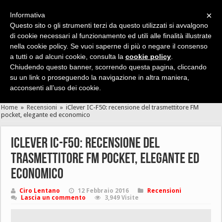
×
Informativa
Questo sito o gli strumenti terzi da questo utilizzati si avvalgono
di cookie necessari al funzionamento ed utili alle finalità illustrate
nella cookie policy. Se vuoi saperne di più o negare il consenso
Cerca velocemente news, recensioni, guide, app, giochi ...
a tutti o ad alcuni cookie, consulta la
cookie policy
.
Chiudendo questo banner, scorrendo questa pagina, cliccando
su un link o proseguendo la navigazione in altra maniera,
acconsenti all’uso dei cookie.
Home
»
Recensioni
»
iClever IC-F50: recensione del trasmettitore FM
pocket, elegante ed economico
iClever IC-F50: recensione del
trasmettitore FM pocket, elegante ed
economico
Ciro Lentano
12 Febbraio 2016
Recensioni
Lascia un commento
3,949 Visite