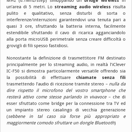
MHz (0.1Mhz/step) sviluppando un
bridge wireless
in
un’area di 5 metri. Lo
streaming audio wireless
risulta
pulito e qualitativo, senza disturbi di sorta o
interferenze/interruzioni garantendovi una tenuta pari a
quasi 3 ore, sfruttando la batteria interna, facilmente
estendibile sfruttando il cavo di ricarica agganciandolo
alla porta microUSB perimetrale senza creare difficoltà o
grovigli di fili spesso fastidiosi.
Nonostante la definizione di trasmettitore FM destinato
principalmente per lo streaming audio, in realtà l’iClever
IC-F50 si dimostra particolarmente versatile offrendo sia
la possibilità di effettuare
chiamate senza fili
trasmettendo l’audio di ricezione tramite stereo –
nulla da
dire rispetto il microfono del vostro smartphone che
resterà attivo come stesse parlando in vivavoce
– che di
esser sfruttato come bridge per la connessione tra TV ed
un impianto stereo casalingo di vecchia generazione
(
sebbene in tal caso sia forse più appropriato e
maggiormente comodo sfruttare un dongle Bluetooth
)