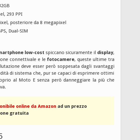
 32GB
xel, 293 PPI
xel, posteriore da 8 megapixel
 GPS, Dual-SIM
martphone low-cost
spiccano sicuramente il
display
,
ione connettivale e le
fotocamere
, queste ultime tra
alutazione deve esser però soppesata dagli svantaggi
uidità di sistema che, pur se capaci di esprimere ottimi
proprio al Moto E senza però danneggiare la più che
va.
onibile online da Amazon
ad un prezzo
ione gratuita
5