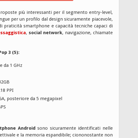
oposte più interessanti per il segmento entry-level,
ingue per un profilo dal design sicuramente piacevole,
di praticità smartphone e capacità tecniche capaci di
ssaggistica
,
social network
, navigazione, chiamate
op 3 (5):
e da 1 GHz
 32GB
218 PPI
GA, posteriore da 5 megapixel
GPS
tphone Android
sono sicuramente identificati nelle
ettivale e la memoria espandibile; ciononostante non