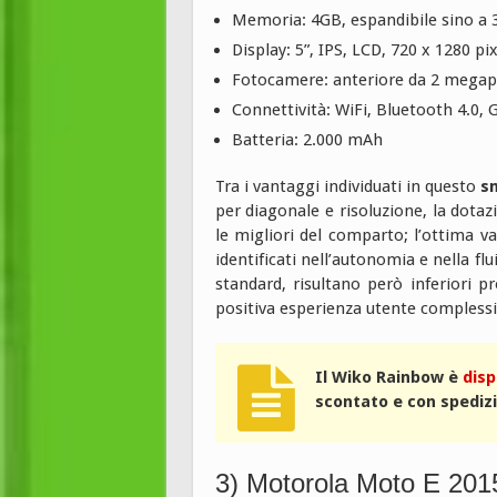
Memoria: 4GB, espandibile sino a
Display: 5”, IPS, LCD, 720 x 1280 pi
Fotocamere: anteriore da 2 megapi
Connettività: WiFi, Bluetooth 4.0,
Batteria: 2.000 mAh
Tra i vantaggi individuati in questo
s
per diagonale e risoluzione, la dotaz
le migliori del comparto; l’ottima v
identificati nell’autonomia e nella fl
standard, risultano però inferiori 
positiva esperienza utente complessi
Il Wiko Rainbow è
disp
scontato e con spediz
3) Motorola Moto E 201