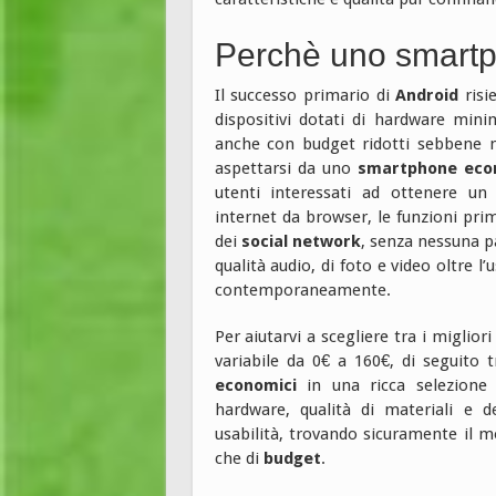
Perchè uno smart
Il successo primario di
Android
risi
dispositivi dotati di hardware mini
anche con budget ridotti sebbene no
aspettarsi da uno
smartphone eco
utenti interessati ad ottenere un
internet da browser, le funzioni pri
dei
social network
, senza nessuna p
qualità audio, di foto e video oltre 
contemporaneamente.
Per aiutarvi a scegliere tra i miglior
variabile da 0€ a 160€, di seguito 
economici
in una ricca selezione 
hardware, qualità di materiali e d
usabilità, trovando sicuramente il m
che di
budget
.