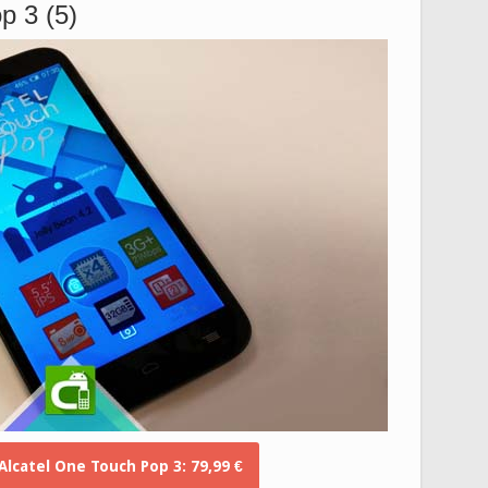
p 3 (5)
lcatel One Touch Pop 3: 79,99 €