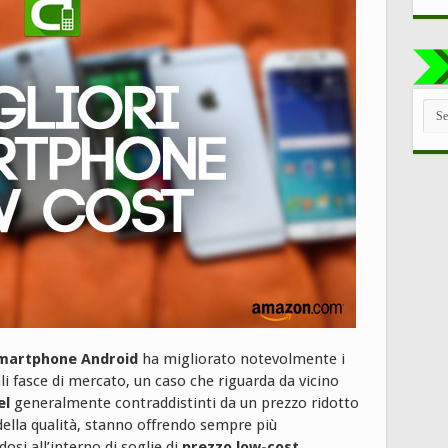
TUT
LE
CAT
martphone Android
ha migliorato notevolmente i
li fasce di mercato, un caso che riguarda da vicino
el
generalmente contraddistinti da un prezzo ridotto
della qualità, stanno offrendo sempre più
osi all’interno di soglie di
prezzo low-cost
.