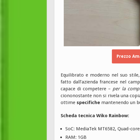
Prezzo Ama
Equilibrato e moderno nel suo stile
fatto dall’azienda francese nel ca
capace di competere –
per la compl
ciononostante non si rivela una copia
ottime
specifiche
mantenendo un buo
Scheda tecnica Wiko Rainbow:
SoC: MediaTek MT6582, Quad-core 
RAM: 1GB