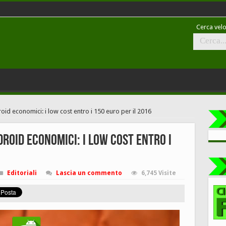
Cerca velo
id economici: i low cost entro i 150 euro per il 2016
roid economici: i low cost entro i
Editoriali
Lascia un commento
6,745 Visite