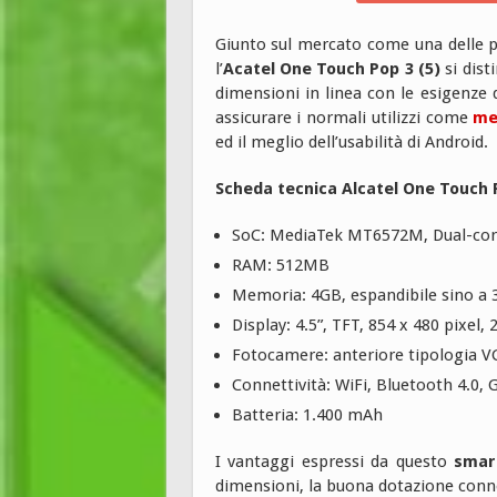
Giunto sul mercato come una delle pr
l’
Acatel One Touch Pop 3 (5)
si dist
dimensioni in linea con le esigenze 
assicurare i normali utilizzi come
me
ed il meglio dell’usabilità di Android.
Scheda tecnica Alcatel One Touch P
SoC: MediaTek MT6572M, Dual-cor
RAM: 512MB
Memoria: 4GB, espandibile sino a
Display: 4.5”, TFT, 854 x 480 pixel, 
Fotocamere: anteriore tipologia V
Connettività: WiFi, Bluetooth 4.0, 
Batteria: 1.400 mAh
I vantaggi espressi da questo
smar
dimensioni, la buona dotazione conn