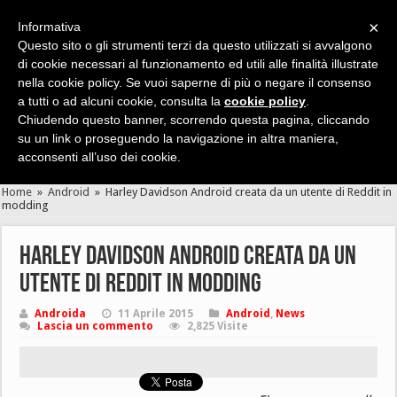
×
Informativa
Questo sito o gli strumenti terzi da questo utilizzati si avvalgono
di cookie necessari al funzionamento ed utili alle finalità illustrate
nella cookie policy. Se vuoi saperne di più o negare il consenso
Cerca velocemente news, recensioni, guide, app, giochi ...
a tutti o ad alcuni cookie, consulta la
cookie policy
.
Chiudendo questo banner, scorrendo questa pagina, cliccando
su un link o proseguendo la navigazione in altra maniera,
acconsenti all’uso dei cookie.
Home
»
Android
»
Harley Davidson Android creata da un utente di Reddit in
modding
Harley Davidson Android creata da un
utente di Reddit in modding
Androida
11 Aprile 2015
Android
,
News
Lascia un commento
2,825 Visite