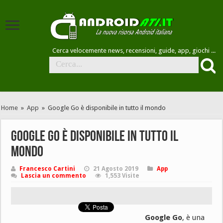
Cerca velocemente news, recensioni, guide, app, giochi ...
Home
»
App
»
Google Go è disponibile in tutto il mondo
Google Go è disponibile in tutto il
mondo
Francesco Cartini
21 Agosto 2019
App
Lascia un commento
1,553 Visite
Google Go
, è una