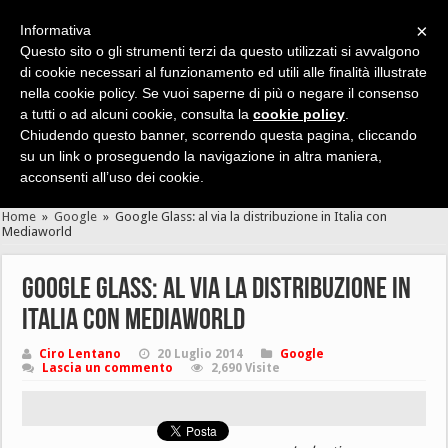
×
Informativa
Questo sito o gli strumenti terzi da questo utilizzati si avvalgono
di cookie necessari al funzionamento ed utili alle finalità illustrate
nella cookie policy. Se vuoi saperne di più o negare il consenso
Cerca velocemente news, recensioni, guide, app, giochi ...
a tutti o ad alcuni cookie, consulta la
cookie policy
.
Chiudendo questo banner, scorrendo questa pagina, cliccando
su un link o proseguendo la navigazione in altra maniera,
acconsenti all’uso dei cookie.
Home
»
Google
»
Google Glass: al via la distribuzione in Italia con
Mediaworld
Google Glass: al via la distribuzione in
Italia con Mediaworld
Ciro Lentano
20 Luglio 2014
Google
Lascia un commento
2,690 Visite