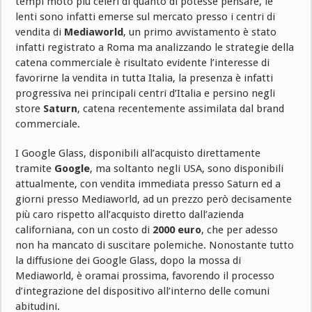
tempi moto più celeri di quanto di potesse pensare, le
lenti sono infatti emerse sul mercato presso i centri di
vendita di
Mediaworld
, un primo avvistamento è stato
infatti registrato a Roma ma analizzando le strategie della
catena commerciale è risultato evidente l’interesse di
favorirne la vendita in tutta Italia, la presenza è infatti
progressiva nei principali centri d’Italia e persino negli
store
Saturn
, catena recentemente assimilata dal brand
commerciale.
I Google Glass, disponibili all’acquisto direttamente
tramite
Google
, ma soltanto negli USA, sono disponibili
attualmente, con vendita immediata presso Saturn ed a
giorni presso Mediaworld, ad un prezzo però decisamente
più caro rispetto all’acquisto diretto dall’azienda
californiana, con un costo di
2000 euro
, che per adesso
non ha mancato di suscitare polemiche. Nonostante tutto
la diffusione dei Google Glass, dopo la mossa di
Mediaworld, è oramai prossima, favorendo il processo
d’integrazione del dispositivo all’interno delle comuni
abitudini.