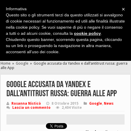
×
Informativa
Questo sito o gli strumenti terzi da questo utilizzati si avvalgono
di cookie necessari al funzionamento ed utili alle finalità illustrate
nella cookie policy. Se vuoi saperne di più o negare il consenso
Cerca velocemente news, recensioni, guide, app, giochi ...
a tutti o ad alcuni cookie, consulta la
cookie policy
.
Chiudendo questo banner, scorrendo questa pagina, cliccando
su un link o proseguendo la navigazione in altra maniera,
acconsenti all’uso dei cookie.
Home
»
Google
»
Google accusata da Yandex e dall’antitrust russa: guerra
alle App
Google accusata da Yandex e
dall’antitrust russa: guerra alle App
Rosanna Nisticò
8 Ottobre 2015
Google
,
News
Lascia un commento
2,404 Visite