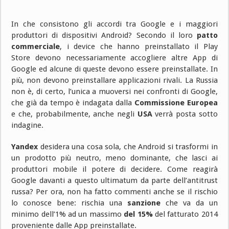
In che consistono gli accordi tra Google e i maggiori
produttori di dispositivi Android? Secondo il loro
patto
commerciale
, i device che hanno preinstallato il Play
Store devono necessariamente accogliere altre App di
Google ed alcune di queste devono essere preinstallate. In
più, non devono preinstallare applicazioni rivali. La Russia
non è, di certo, l’unica a muoversi nei confronti di Google,
che già da tempo è indagata dalla
Commissione Europea
e che, probabilmente, anche negli
USA
verrà posta sotto
indagine.
Yandex
desidera una cosa sola, che Android si trasformi in
un prodotto più neutro, meno dominante, che lasci ai
produttori mobile il potere di decidere. Come reagirà
Google davanti a questo ultimatum da parte dell’antitrust
russa? Per ora, non ha fatto commenti anche se il rischio
lo conosce bene: rischia una
sanzione
che va da un
minimo dell’1% ad un massimo
del 15%
del fatturato 2014
proveniente dalle App preinstallate.