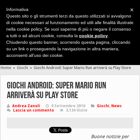
×
Informativa
Questo sito o gli strumenti terzi da questo utilizzati si avvalgono
di cookie necessari al funzionamento ed utili alle finalità illustrate
nella cookie policy. Se vuoi saperne di più o negare il consenso
Cerca velocemente news, recensioni, guide, app, giochi ...
a tutti o ad alcuni cookie, consulta la
cookie policy
.
Chiudendo questo banner, scorrendo questa pagina, cliccando
su un link o proseguendo la navigazione in altra maniera,
acconsenti all’uso dei cookie.
Home
»
Giochi
»
Giochi Android: Super Mario Run arriverà su Play Store
Giochi Android: Super Mario Run
arriverà su Play Store
Andrea Zanoli
9 Settembre 2016
Giochi
,
News
Lascia un commento
3,134 Visite
Buone notizie per