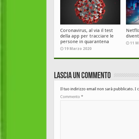
Coronavirus, al via il test
Netfl
della app per tracciare le
diven
persone in quarantena
11 M
19 Marzo 2020
Lascia un commento
Il tuo indirizzo email non sarà pubblicato.
I 
Commento
*