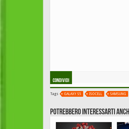
Condividi
Tags
GALAXY S5
ISOCELL
SAMSUNG
Potrebbero interessarti anch