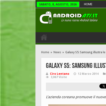
HOME
SABATO, 8, AGOSTO, 2026
Home
»
News
»
Galaxy S5: Samsung illustra le
Galaxy S5: Samsung illust
Ciro Lentano
12 Marzo 2014
3,067 Visite
L’azienda coreana promuove il nuovo 