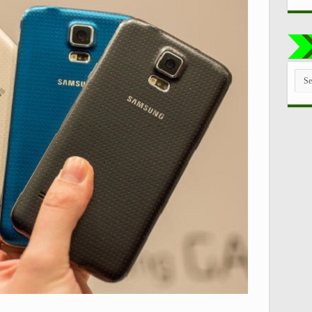
TUT
LE
CAT