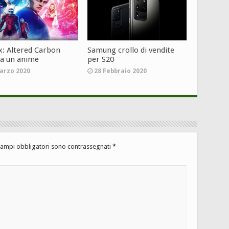
ix: Altered Carbon
Samung crollo di vendite
ta un anime
per S20
arzo 2020
28 Febbraio 2020
campi obbligatori sono contrassegnati
*