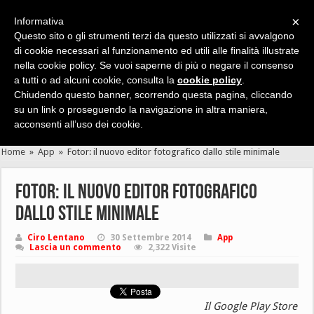
×
Informativa
Questo sito o gli strumenti terzi da questo utilizzati si avvalgono
di cookie necessari al funzionamento ed utili alle finalità illustrate
nella cookie policy. Se vuoi saperne di più o negare il consenso
Cerca velocemente news, recensioni, guide, app, giochi ...
a tutti o ad alcuni cookie, consulta la
cookie policy
.
Chiudendo questo banner, scorrendo questa pagina, cliccando
su un link o proseguendo la navigazione in altra maniera,
acconsenti all’uso dei cookie.
Home
»
App
»
Fotor: il nuovo editor fotografico dallo stile minimale
Fotor: il nuovo editor fotografico
dallo stile minimale
Ciro Lentano
30 Settembre 2014
App
Lascia un commento
2,322 Visite
Il Google Play Store