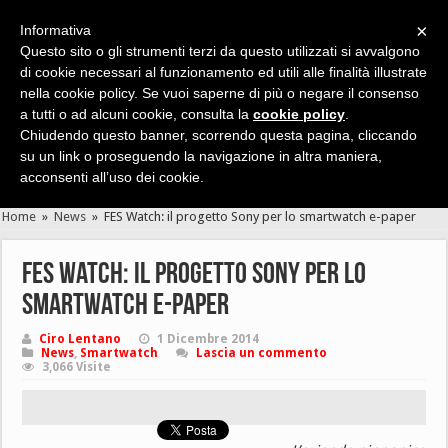
×
Informativa
Questo sito o gli strumenti terzi da questo utilizzati si avvalgono
di cookie necessari al funzionamento ed utili alle finalità illustrate
nella cookie policy. Se vuoi saperne di più o negare il consenso
Cerca velocemente news, recensioni, guide, app, giochi ...
a tutti o ad alcuni cookie, consulta la
cookie policy
.
Chiudendo questo banner, scorrendo questa pagina, cliccando
su un link o proseguendo la navigazione in altra maniera,
acconsenti all’uso dei cookie.
Home
»
News
»
FES Watch: il progetto Sony per lo smartwatch e-paper
FES Watch: il progetto Sony per lo
smartwatch e-paper
Ciro Lentano
1 Dicembre 2014
News
,
Smartwatch
Lascia un commento
3,066 Visite