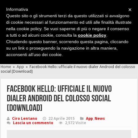
×
Informativa
Questo sito o gli strumenti terzi da questo utilizzati si avvalgono
di cookie necessari al funzionamento ed utili alle finalità illustrate
nella cookie policy. Se vuoi saperne di più o negare il consenso
Cerca velocemente news, recensioni, guide, app, giochi ...
a tutti o ad alcuni cookie, consulta la
cookie policy
.
Chiudendo questo banner, scorrendo questa pagina, cliccando
su un link o proseguendo la navigazione in altra maniera,
acconsenti all’uso dei cookie.
Home
»
App
»
Facebook Hello: ufficiale il nuovo dialer Android del colosso
social [Download]
Facebook Hello: ufficiale il nuovo
dialer Android del colosso social
[Download]
Ciro Lentano
22 Aprile 2015
App
,
News
Lascia un commento
2,572 Visite