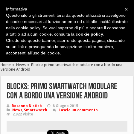
×
Informativa
Questo sito o gli strumenti terzi da questo utilizzati si avvalgono
di cookie necessari al funzionamento ed utili alle finalità illustrate
nella cookie policy. Se vuoi saperne di più o negare il consenso
Cerca velocemente news, recensioni, guide, app, giochi ...
a tutti o ad alcuni cookie, consulta la
cookie policy
.
Chiudendo questo banner, scorrendo questa pagina, cliccando
su un link o proseguendo la navigazione in altra maniera,
acconsenti all’uso dei cookie.
Home
»
News
»
Blocks: primo smartwatch modulare con a bordo una
versione Android
Blocks: primo smartwatch modulare
con a bordo una versione Android
Rosanna Nisticò
8 Giugno 2015
News
,
Smartwatch
Lascia un commento
2,822 Visite