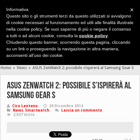
×
Informativa
Questo sito o gli strumenti terzi da questo utilizzati si avvalgono
di cookie necessari al funzionamento ed utili alle finalità illustrate
nella cookie policy. Se vuoi saperne di più o negare il consenso
Cerca velocemente news, recensioni, guide, app, giochi ...
a tutti o ad alcuni cookie, consulta la
cookie policy
.
Chiudendo questo banner, scorrendo questa pagina, cliccando
su un link o proseguendo la navigazione in altra maniera,
acconsenti all’uso dei cookie.
Home
»
News
»
ASUS ZenWatch 2: possibile s’ispirerà al Samsung Gear S
ASUS ZenWatch 2: possibile s’ispirerà al
Samsung Gear S
Ciro Lentano
29 Dicembre 2014
News
,
Smartwatch
Lascia un commento
2,937 Visite