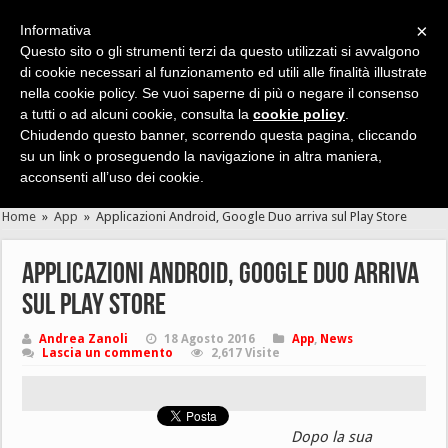
×
Informativa
Questo sito o gli strumenti terzi da questo utilizzati si avvalgono
di cookie necessari al funzionamento ed utili alle finalità illustrate
nella cookie policy. Se vuoi saperne di più o negare il consenso
Cerca velocemente news, recensioni, guide, app, giochi ...
a tutti o ad alcuni cookie, consulta la
cookie policy
.
Chiudendo questo banner, scorrendo questa pagina, cliccando
su un link o proseguendo la navigazione in altra maniera,
acconsenti all’uso dei cookie.
Home
»
App
»
Applicazioni Android, Google Duo arriva sul Play Store
Applicazioni Android, Google Duo arriva
sul Play Store
Andrea Zanoli
18 Agosto 2016
App
,
News
Lascia un commento
2,617 Visite
Dopo la sua