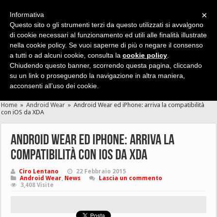
×
Informativa
Questo sito o gli strumenti terzi da questo utilizzati si avvalgono
di cookie necessari al funzionamento ed utili alle finalità illustrate
nella cookie policy. Se vuoi saperne di più o negare il consenso
Cerca velocemente news, recensioni, guide, app, giochi ...
a tutti o ad alcuni cookie, consulta la
cookie policy
.
Chiudendo questo banner, scorrendo questa pagina, cliccando
su un link o proseguendo la navigazione in altra maniera,
acconsenti all’uso dei cookie.
Home
»
Android Wear
»
Android Wear ed iPhone: arriva la compatibilità
con iOS da XDA
Android Wear ed iPhone: arriva la
compatibilità con iOS da XDA
Ciro Lentano
22 Febbraio 2015
Android Wear
,
News
Lascia un commento
3,408 Visite