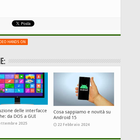
IDEO HANDS ON
e:
uzione delle interfacce
Cosa sappiamo e novità su
che: da DOS a GUI
Android 15
ettembre 2025
22 Febbraio 2024