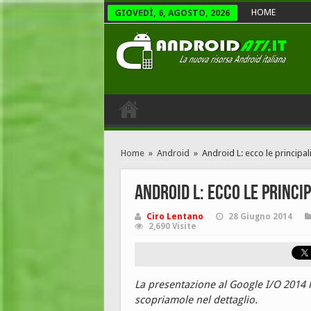
HOME
GIOVEDÌ, 6, AGOSTO, 2026
Home
»
Android
»
Android L: ecco le principal
Android L: ecco le princi
Ciro Lentano
28 Giugno 2014
2,690 Visite
La presentazione al Google I/O 2014 h
scopriamole nel dettaglio.