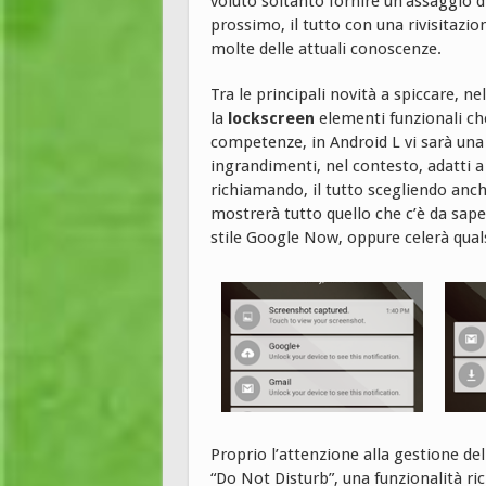
voluto soltanto fornire un’assaggio d
prossimo, il tutto con una rivisitazi
molte delle attuali conoscenze.
Tra le principali novità a spiccare, n
la
lockscreen
elementi funzionali c
competenze, in Android L vi sarà una 
ingrandimenti, nel contesto, adatti a c
richiamando, il tutto scegliendo anche
mostrerà tutto quello che c’è da sape
stile Google Now, oppure celerà quals
Proprio l’attenzione alla gestione de
“Do Not Disturb”, una funzionalità ri