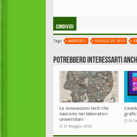
Condividi
Tags
ANDROID L
GOOGLE I/O 2014
V
Potrebbero interessarti anch
Le innovazioni tech che
L’evol
nascono nei laboratori
grafi
universitari
24 S
21 Maggio 2026