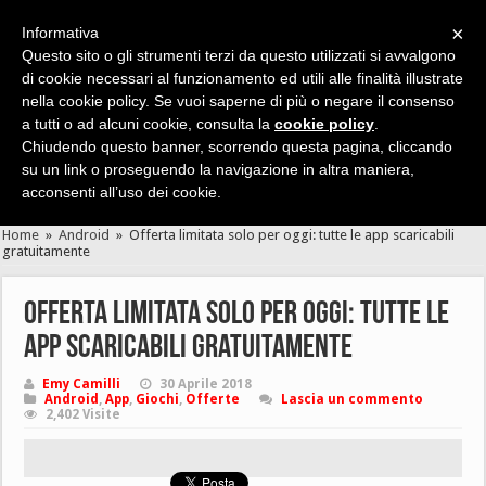
×
Informativa
Questo sito o gli strumenti terzi da questo utilizzati si avvalgono
di cookie necessari al funzionamento ed utili alle finalità illustrate
nella cookie policy. Se vuoi saperne di più o negare il consenso
Cerca velocemente news, recensioni, guide, app, giochi ...
a tutti o ad alcuni cookie, consulta la
cookie policy
.
Chiudendo questo banner, scorrendo questa pagina, cliccando
su un link o proseguendo la navigazione in altra maniera,
acconsenti all’uso dei cookie.
Home
»
Android
»
Offerta limitata solo per oggi: tutte le app scaricabili
gratuitamente
Offerta limitata solo per oggi: tutte le
app scaricabili gratuitamente
Emy Camilli
30 Aprile 2018
Android
,
App
,
Giochi
,
Offerte
Lascia un commento
2,402 Visite