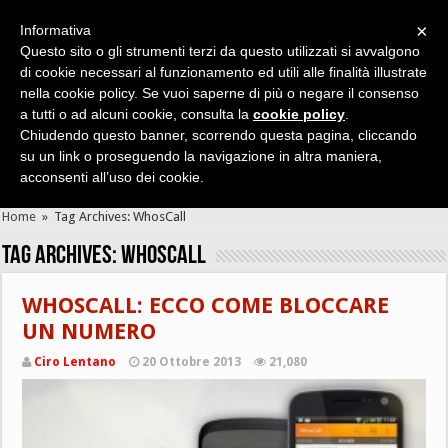
×
Informativa
Questo sito o gli strumenti terzi da questo utilizzati si avvalgono
di cookie necessari al funzionamento ed utili alle finalità illustrate
nella cookie policy. Se vuoi saperne di più o negare il consenso
Cerca velocemente news, recensioni, guide, app, giochi ...
a tutti o ad alcuni cookie, consulta la
cookie policy
.
Chiudendo questo banner, scorrendo questa pagina, cliccando
su un link o proseguendo la navigazione in altra maniera,
acconsenti all’uso dei cookie.
Home
»
Tag Archives: WhosCall
Tag Archives:
WhosCall
WHOSCALL: ECCO COME BLOCCARE
UN NUMERO
Ciro Lentano
20 Ottobre 2013
21,080