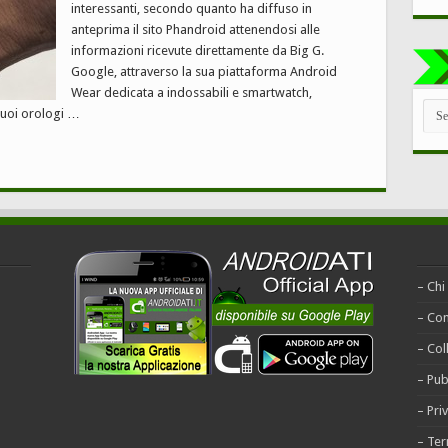
interessanti, secondo quanto ha diffuso in
anteprima il sito Phandroid attenendosi alle
informazioni ricevute direttamente da Big G.
Google, attraverso la sua piattaforma Android
Wear dedicata a indossabili e smartwatch,
TUT
suoi orologi …
LE
CAT
– Chi
– Con
– Col
– Pub
– Pri
– Ter