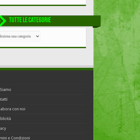
TUTTE LE CATEGORIE
TE
EGORIE
 Siamo
tatti
labora con noi
blicità
vacy
mini e Condizioni