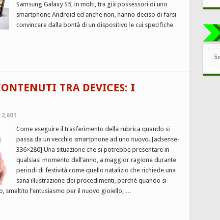
Samsung Galaxy S5, in molti, tra già possessori di uno
smartphone Android ed anche non, hanno deciso di farsi
convincere dalla bontà di un dispositivo le cui specifiche
TUT
LE
CAT
ONTENUTI TRA DEVICES: I
2,601
Come eseguire il trasferimento della rubrica quando si
passa da un vecchio smartphone ad uno nuovo. [adsense-
336×280] Una situazione che si potrebbe presentare in
qualsiasi momento dell’anno, a maggior ragione durante
periodi di festività come quello natalizio che richiede una
sana illustrazione dei procedimenti, perché quando si
 smaltito l’entusiasmo per il nuovo gioiello, …