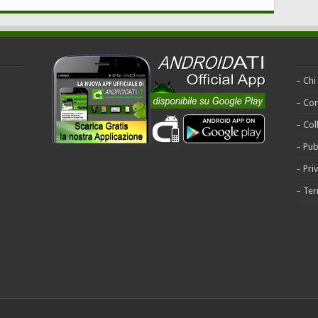
– Chi
– Con
– Col
– Pub
– Pri
– Ter