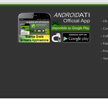
– Chi
– Con
– Col
– Pub
– Pri
– Ter
riservati - Riproduzione vietata |
Cookie Policy