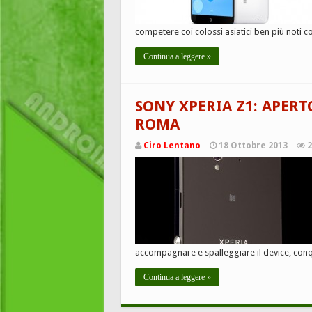
competere coi colossi asiatici ben più noti
Continua a leggere »
SONY XPERIA Z1: APER
ROMA
Ciro Lentano
18 Ottobre 2013
2
accompagnare e spalleggiare il device, conqui
Continua a leggere »