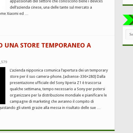
appassionati del settore che conoscono bene i devices
dell’azienda cinese, una delle tante sul mercato a
 come Xiaomi ed …
TUT
LE
CAT
TO UNA STORE TEMPORANEO A
,579
L’azienda nipponica comunica l’apertura dei un temporary
store per il suo camera-phone. [adsense-336×280] Dalla
presentazione ufficiale del Sony Xperia Z1 è trascorsa
qualche settimana, tempo necessario a Sony per potersi
organizzare per la distribuzione mondiale e pianificare le
campagne di marketing che avranno il compito di
stando gli utenti grazie alla messa in risultato delle sue …