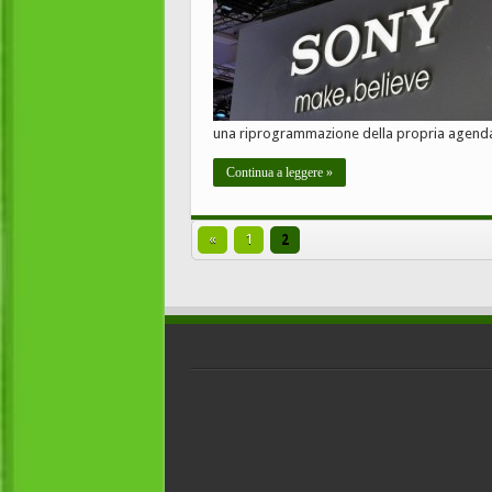
una riprogrammazione della propria agenda
Continua a leggere »
«
1
2