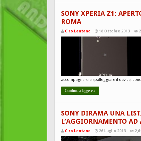
SONY XPERIA Z1: APER
ROMA
Ciro Lentano
18 Ottobre 2013
2
accompagnare e spalleggiare il device, conqui
Continua a leggere »
SONY DIRAMA UNA LISTA
L’AGGIORNAMENTO AD 
Ciro Lentano
26 Luglio 2013
2,6