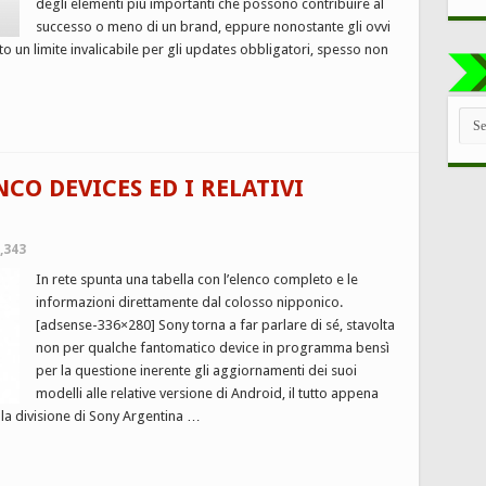
degli elementi più importanti che possono contribuire al
successo o meno di un brand, eppure nonostante gli ovvi
o un limite invalicabile per gli updates obbligatori, spesso non
TUT
LE
CAT
NCO DEVICES ED I RELATIVI
,343
In rete spunta una tabella con l’elenco completo e le
informazioni direttamente dal colosso nipponico.
[adsense-336×280] Sony torna a far parlare di sé, stavolta
non per qualche fantomatico device in programma bensì
per la questione inerente gli aggiornamenti dei suoi
modelli alle relative versione di Android, il tutto appena
la divisione di Sony Argentina …