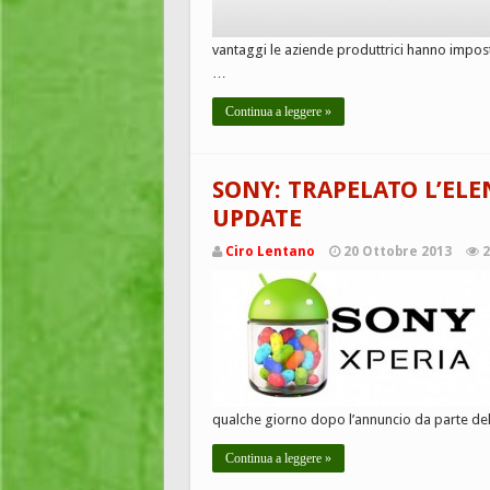
vantaggi le aziende produttrici hanno impost
…
Continua a leggere »
SONY: TRAPELATO L’ELE
UPDATE
Ciro Lentano
20 Ottobre 2013
2
qualche giorno dopo l’annuncio da parte del
Continua a leggere »